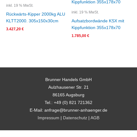
inkl. 19 % MwSt.
inkl. 19 % MwSt.
Rückwärts-Kipper 2000kg ALU
KLTT2000. 305x150x30cm
Aufsatzbordwände KSX mit
Kippfunktion 355x178x70
3.427,20
€
1.785,00
€
Brunner Handels GmbH
Aulzhausener Str. 21
86165 Augsburg
Tel.: +49 (0) 821 721362
E-Mail: anfrage@brunner-anhaenger.de
Impressum
|
Datenschutz
|
AGB