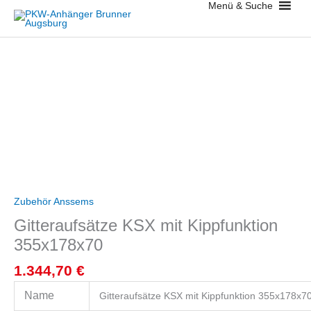
Menü & Suche
Zum
Inhalt
springen
Gitteraufsätze
KSX
mit
Kippfunktion
355x178x70
Menge
Zubehör Anssems
Gitteraufsätze KSX mit Kippfunktion
355x178x70
1.344,70
€
Name
Gitteraufsätze KSX mit Kippfunktion 355x178x7