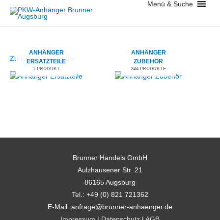
Menü & Suche
Zum
Inhalt
springen
ANHÄNGER
ANHÄNGER
Zubehör / Ersatzteile
ERSATZTEILE
ZUBEHÖR
1 PRODUKT
344 PRODUKTE
Brunner Handels GmbH
Aulzhausener Str. 21
86165 Augsburg
Tel.: +49 (0) 821 721362
E-Mail: anfrage@brunner-anhaenger.de
Impressum
|
Datenschutz
|
AGB