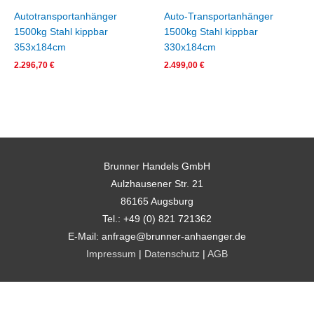
Autotransportanhänger
Auto-Transportanhänger
1500kg Stahl kippbar
1500kg Stahl kippbar
353x184cm
330x184cm
2.296,70
€
2.499,00
€
Brunner Handels GmbH
Aulzhausener Str. 21
86165 Augsburg
Tel.: +49 (0) 821 721362
E-Mail: anfrage@brunner-anhaenger.de
Impressum
|
Datenschutz
|
AGB