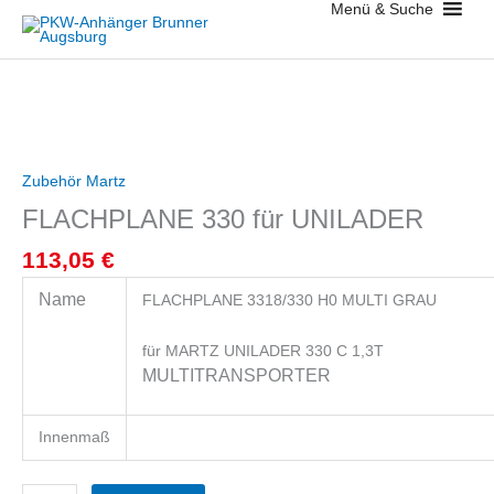
Menü & Suche
Zum
Inhalt
springen
FLACHPLANE
330
für
Zubehör Martz
UNILADER
FLACHPLANE 330 für UNILADER
Menge
113,05
€
Name
FLACHPLANE 3318/330 H0 MULTI GRAU
für MARTZ UNILADER 330 C 1,3T
MULTITRANSPORTER
Innenmaß