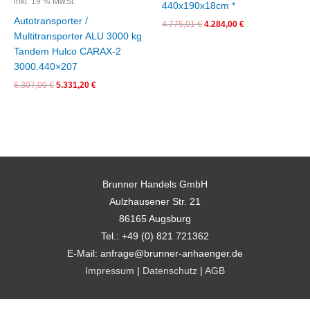
inkl. 19 % MwSt.
440x190x18cm *
Autotransporter /
4.775,01
€
4.284,00
€
Multitransporter ALU 3000 kg
Tandem Hulco CARAX-2
3000.440×207
6.307,00
€
5.331,20
€
Brunner Handels GmbH
Aulzhausener Str. 21
86165 Augsburg
Tel.: +49 (0) 821 721362
E-Mail: anfrage@brunner-anhaenger.de
Impressum
|
Datenschutz
|
AGB