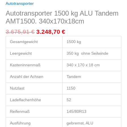
Autotransporter
Autotransporter 1500 kg ALU Tandem
AMT1500. 340x170x18cm
3.675,91
€
3.248,70
€
Gesamtgewicht
1500 kg
Leergewicht
350 kg ohne Seilwinde
Kasteninnenmaß
340 x 170 x 18 cm
Anzahl der Achsen
Tandem
Nutzlast
1150
Ladeflachenhöhe
52
Reifenmaß
145/80R13
Ausführung
gebremst, ALU