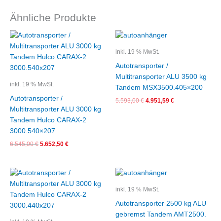
Ähnliche Produkte
Ursprünglicher
Aktueller
Ursprünglicher
Aktueller
Preis
Preis
Preis
Preis
war:
ist:
war:
ist:
inkl. 19 % MwSt.
6.545,00 €
5.652,50 €.
5.593,00 €
4.951,59 €.
Autotransporter /
Multitransporter ALU 3500 kg
inkl. 19 % MwSt.
Tandem MSX3500.405×200
Autotransporter /
5.593,00
€
4.951,59
€
Multitransporter ALU 3000 kg
Tandem Hulco CARAX-2
3000.540×207
6.545,00
€
5.652,50
€
Ursprünglicher
Aktueller
Ursprünglicher
Aktueller
Preis
Preis
Preis
Preis
war:
ist:
war:
ist:
inkl. 19 % MwSt.
6.307,00 €
5.331,20 €.
4.775,01 €
4.284,00 €.
Autotransporter 2500 kg ALU
gebremst Tandem AMT2500.