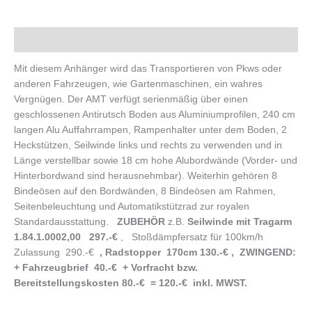
Beschreibung
Mit diesem Anhänger wird das Transportieren von Pkws oder
anderen Fahrzeugen, wie Gartenmaschinen, ein wahres
Vergnügen. Der AMT verfügt serienmäßig über einen
geschlossenen Antirutsch Boden aus Aluminiumprofilen, 240 cm
langen Alu Auffahrrampen, Rampenhalter unter dem Boden, 2
Heckstützen, Seilwinde links und rechts zu verwenden und in
Länge verstellbar sowie 18 cm hohe Alubordwände (Vorder- und
Hinterbordwand sind herausnehmbar). Weiterhin gehören 8
Bindeösen auf den Bordwänden, 8 Bindeösen am Rahmen,
Seitenbeleuchtung und Automatikstützrad zur royalen
Standardausstattung.
ZUBEHÖR
z.B.
Seilwinde mit Tragarm
1.84.1.0002,00 297.-€
, Stoßdämpfersatz für 100km/h
Zulassung 290.-€
, Radstopper 170cm 130.-€ , ZWINGEND:
+ Fahrzeugbrief 40.-€ + Vorfracht bzw.
Bereitstellungskosten 80.-€ = 120.-€ inkl. MWST.