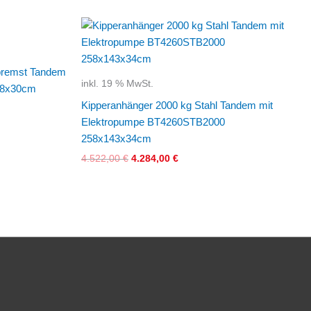
Ursprünglicher
Aktueller
Preis
Preis
war:
ist:
4.522,00 €
4.284,00 €.
ebremst Tandem
inkl. 19 % MwSt.
78x30cm
Kipperanhänger 2000 kg Stahl Tandem mit
Elektropumpe BT4260STB2000
258x143x34cm
4.522,00
€
4.284,00
€