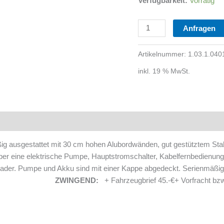
Verfügbarkeit:
Vorrätig
Anfragen
Artikelnummer:
1.03.1.040
inkl. 19 % MwSt.
ig ausgestattet mit 30 cm hohen Alubordwänden, gut gestütztem Sta
er eine elektrische Pumpe, Hauptstromschalter, Kabelfernbedienung,
lader. Pumpe und Akku sind mit einer Kappe abgedeckt. Serienmäßig 
hoch 872.-€
ZWINGEND:
+ Fahrzeugbrief 45.-€+ Vorfracht bzw.