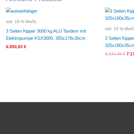
Urs
Pre
war
inkl. 19 % MwSt.
8.8
inkl. 19 % MwS
3 Seiten Kipper 3000 kg ALU Tandem mit
Elektropumpe KSX3000. 355x178x30cm
3 Seiten Kipp
325x180x35c
6.850,83
€
8.834,46
€
7.1