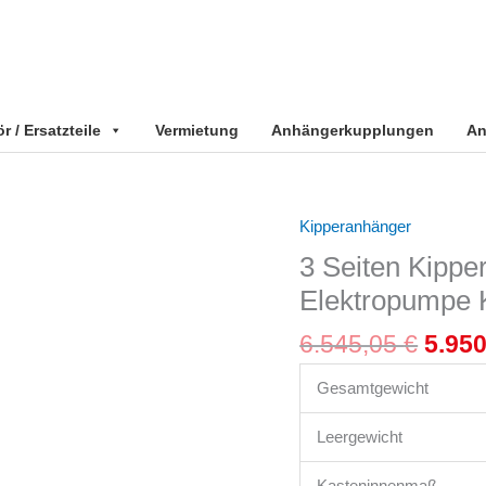
 / Ersatzteile
Vermietung
Anhängerkupplungen
An
Ursp
Kipperanhänger
3
Preis
Seiten
3 Seiten Kipp
war:
Kipper
Elektropumpe
6.545
2500
kg
6.545,05
€
5.95
ALU
gebremst
Gesamtgewicht
Tandem
Leergewicht
mit
Elektropumpe
Kasteninnenmaß