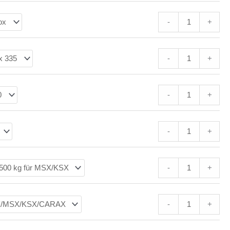
-
+
-
+
-
+
-
+
-
+
-
+