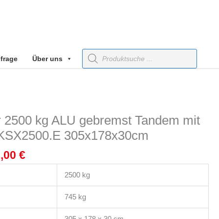
Products
frage
Über uns
search
rünglicher
Aktueller
Preis
er 2500 kg ALU gebremst Tandem mit
ist:
 KSX2500.E 305x178x30cm
,05 €
5.950,00 €.
0,00
€
2500 kg
745 kg
305 x 178 x 30 cm