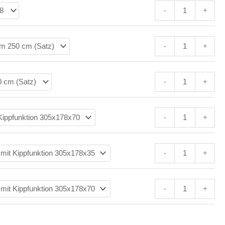
-
+
-
+
-
+
-
+
-
+
-
+