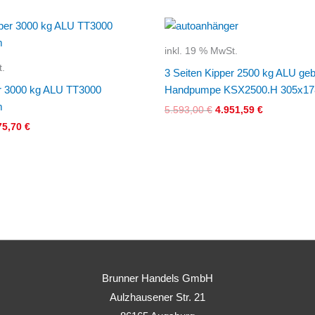
prünglicher
Aktueller
Ursprünglicher
Aktueller
is
Preis
Preis
Preis
:
ist:
war:
ist:
inkl. 19 % MwSt.
34,46 €
7.175,70 €.
5.593,00 €
4.951,59 €.
t.
3 Seiten Kipper 2500 kg ALU g
er 3000 kg ALU TT3000
Handpumpe KSX2500.H 305x1
m
5.593,00
€
4.951,59
€
75,70
€
Brunner Handels GmbH
Aulzhausener Str. 21