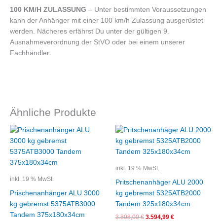
100 KM/H ZULASSUNG
– Unter bestimmten Voraussetzungen
kann der Anhänger mit einer 100 km/h Zulassung ausgerüstet
werden. Nächeres erfährst Du unter der gültigen 9.
Ausnahmeverordnung der StVO oder bei einem unserer
Fachhändler.
Ähnliche Produkte
Ursprünglicher
Aktueller
Ursprünglicher
Aktueller
Preis
Preis
Preis
Preis
war:
ist:
war:
ist:
5.044,98 €
4.693,36 €.
3.808,00 €
3.594,99 €.
inkl. 19 % MwSt.
inkl. 19 % MwSt.
Pritschenanhäger ALU 2000
Prischenanhänger ALU 3000
kg gebremst 5325ATB2000
kg gebremst 5375ATB3000
Tandem 325x180x34cm
Tandem 375x180x34cm
3.808,00
€
3.594,99
€