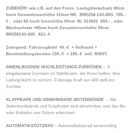
ZUBEHÖR: wie z.B. auf den Fotos Laubgitteraufsatz 80cm
hoch Gesamtinnenhöhe 114cm NR. BRE258-143-80G 795.-
€ , oder 60 hoch Innenhöhe 94cm Nr. 313602 654.- , oder
Blechaufsatz +60cm hoch Gesamtinnenhöhe 95cm
BR258143-600 821.-€
Zwingend: Fahrzeugbrief 40.-€ + Vorfracht +
Bereitstellungskosten 150.-€ = 190.-€ inkl. MWST.
INNENLIEGENDE HOCHLEISTUNGS-ZURRÖSEN
– 6
eingelassene Zurrösen im Stahlboden, die Ihnen helfen, Ihre
Ladung leicht zu sichern. Zulässige Kraft von 400 daN pro
Zurröse.
KLAPPBARE UND ABNEHMBARE SEITENWÄNDE
– Alle
Seitenbordwände und Eckpfosten sind abnehmbar, was das Be-
oder Entladen von Gütern erleichtert.
AUTOMATIKSTÜTZRAD
– Automatikstützrad serienmäßig.