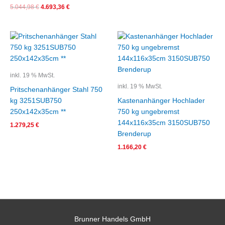
5.044,98
€
4.693,36
€
inkl. 19 % MwSt.
inkl. 19 % MwSt.
Pritschenanhänger Stahl 750
kg 3251SUB750
Kastenanhänger Hochlader
250x142x35cm **
750 kg ungebremst
144x116x35cm 3150SUB750
1.279,25
€
Brenderup
1.166,20
€
Brunner Handels GmbH