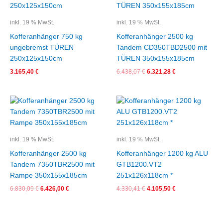
6.438,07 €
6.321,28 €.
inkl. 19 % MwSt.
inkl. 19 % MwSt.
Kofferanhänger 750 kg
Kofferanhänger 2500 kg
ungebremst TÜREN
Tandem CD350TBD2500 mit
250x125x150cm
TÜREN 350x155x185cm
3.165,40
€
6.438,07
€
6.321,28
€
Ursprünglicher
Aktueller
Ursprünglicher
Aktueller
Preis
Preis
Preis
Preis
war:
ist:
war:
ist:
6.830,09 €
6.426,00 €.
4.330,41 €
4.105,50 €.
inkl. 19 % MwSt.
inkl. 19 % MwSt.
Kofferanhänger 2500 kg
Kofferanhänger 1200 kg ALU
Tandem 7350TBR2500 mit
GTB1200.VT2
Rampe 350x155x185cm
251x126x118cm *
6.830,09
€
6.426,00
€
4.330,41
€
4.105,50
€