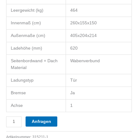
Leergewicht (kg)
464
Innenmaß (cm)
260x155x150
Außenmaße (cm)
405x204x214
Ladehöhe (mm)
620
Seitenbordwand + Dach
Wabenverbund
Material
Ladungstyp
Tür
Bremse
Ja
Achse
1
Anfragen
Artikelnummer:
315211-1