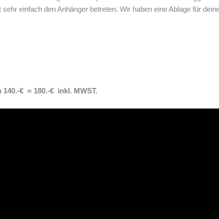
t sehr einfach den Anhänger betreten. Wir haben eine Ablage für dein
 140.-€ = 180.-€ inkl. MWST.