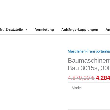
 / Ersatzteile
Vermietung
Anhängerkupplungen
An
Ursp
Maschinen-Transportanhä
Baumaschinentransporter
Preis
Anhänger
Baumaschinent
war:
2700
Bau 3015s, 3
4.879
kg,
Stahl
4.879,00
€
4.28
Bau
3015s,
Modell
300x150x27cm
Menge