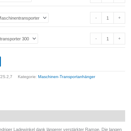
-
+
-
+
2S.2,7
Kategorie:
Maschinen-Transportanhänger
edriger Ladewinkel dank längerer verstärkter Rampe. Die langen