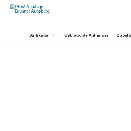
Zum
Inhalt
springen
Anhänger
Gebrauchte Anhänger
Zubehör