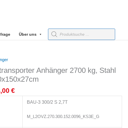
Products
frage
Über uns
search
rünglicher
Aktueller
nger
Preis
ransporter Anhänger 2700 kg, Stahl
ist:
00x150x27cm
,00 €
4.284,00 €.
4,00
€
BAU-3 300/2 S 2,7T
M_L2OVZ.270.300.152.0096_KS3E_G