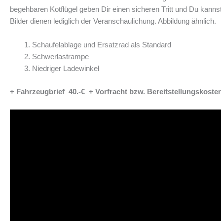
begehbaren Kotflügel geben Dir einen sicheren Tritt und Du kanns
Bilder dienen lediglich der Veranschaulichung. Abbildung ähnlich.
Schaufelablage und Ersatzrad als Standard
Schwerlastrampe
Niedriger Ladewinkel
+ Fahrzeugbrief 40.-€ + Vorfracht bzw. Bereitstellungskosten