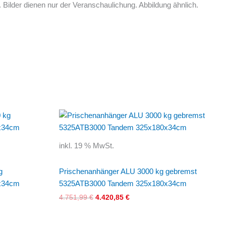
Bilder dienen nur der Veranschaulichung. Abbildung ähnlich.
Ursprünglicher
Aktueller
Preis
Preis
war:
ist:
4.751,99 €
4.420,85 €.
inkl. 19 % MwSt.
g
Prischenanhänger ALU 3000 kg gebremst
x34cm
5325ATB3000 Tandem 325x180x34cm
4.751,99
€
4.420,85
€