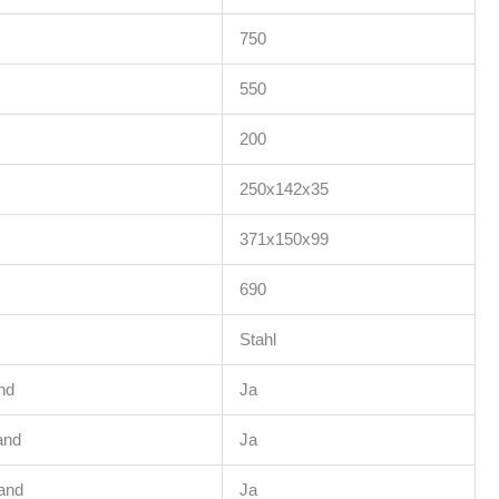
750
550
200
250x142x35
371x150x99
690
Stahl
nd
Ja
and
Ja
and
Ja