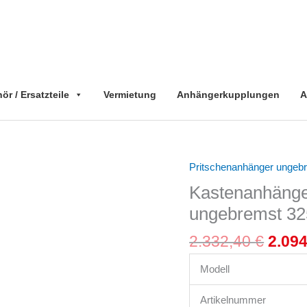
r / Ersatzteile
Vermietung
Anhängerkupplungen
A
Ursp
Pritschenanhänger ungeb
Kastenanhänger
Preis
Hochlader
Kastenanhänge
war:
750
ungebremst 3
2.332
kg
Tandem
2.332,40
€
2.09
ungebremst
3251STUB750
Modell
Brenderup
Artikelnummer
Menge