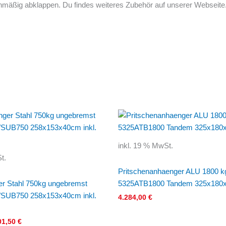
nmäßig abklappen. Du findes weiteres Zubehör auf unserer Webseite. 
prünglicher
Aktueller
is
Preis
:
ist:
91,90 €
2.201,50 €.
inkl. 19 % MwSt.
t.
Pritschenanhaenger ALU 1800 k
r Stahl 750kg ungebremst
5325ATB1800 Tandem 325x180
WSUB750 258x153x40cm inkl.
4.284,00
€
01,50
€