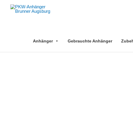
Zum
Inhalt
springen
Anhänger
Gebrauchte Anhänger
Zubehö