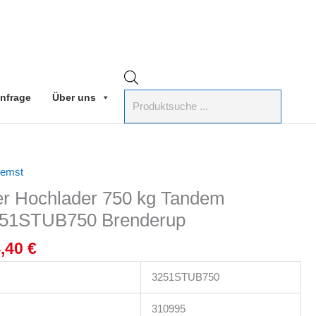
Products
search
nfrage
Über uns
rünglicher
Aktueller
remst
Preis
r Hochlader 750 kg Tandem
ist:
251STUB750 Brenderup
,40 €
2.094,40 €.
4,40
€
3251STUB750
310995