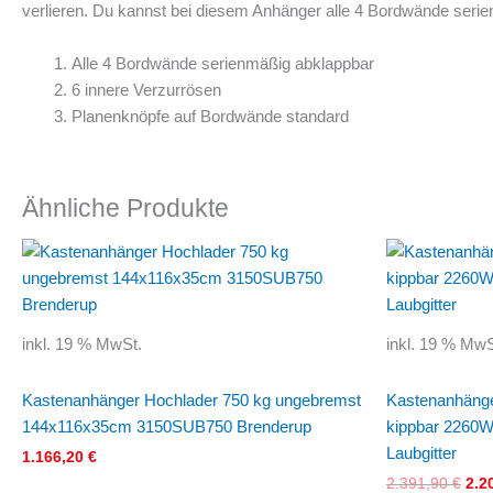
verlieren. Du kannst bei diesem Anhänger alle 4 Bordwände serie
Alle 4 Bordwände serienmäßig abklappbar
6 innere Verzurrösen
Planenknöpfe auf Bordwände standard
Ähnliche Produkte
Urs
Pre
war
2.3
inkl. 19 % MwSt.
inkl. 19 % MwS
Kastenanhänger Hochlader 750 kg ungebremst
Kastenanhänge
144x116x35cm 3150SUB750 Brenderup
kippbar 2260
Laubgitter
1.166,20
€
2.391,90
€
2.2