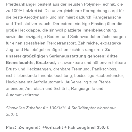
Pferdeanhänger besteht aus der neusten Polymer-Technik, die
zu 100% holzfrei ist. Die unvergleichbare Formgebung sorgt für
die beste Aerodynamik und minimiert dadurch Fahrgeräusche
und Treibstoffverbrauch. Der extrem niedrige Einstieg über die
große Heckklappe, die sinnvoll platzierte Innenbeleuchtung,
sowie die einzigartige Boden- und Seitenwandoberfläche sorgen
für einen stressfreien Pferdetransport. Zahlreiche, extrastarke
Zug- und Haltebügel ermöglichen leichtes rangieren.
Zu
unserer großzügigen Serienausstattung
gehören:
dritte
Bremsleuchte, Ersatzrad,
schwenkbare und höhenverstellbare
Brust- und Heckstangen, drehbare Trennung, Panikschloss,
nicht- blendende Innenbeleuchtung, beidseitige Haubenfenster,
Heckplane mit Aufrollautomatik, Außenreling zum Pferde
anbinden, Antirutsch-und Sichttritt, Rangiergriffe und
Automatikstützrad.
Sinnvolles Zubehör für 100KMH 4 Stoßdämpfer eingebaut
250.-€
Plus: Zwingend: +Vorfracht + Fahrzeugbrief 350.-€