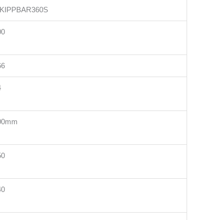
KIPPBAR360S
00
66
4
00mm
50
40