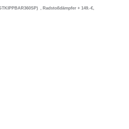
n GTKIPPBAR360SP) , Radstoßdämpfer + 149.-€,