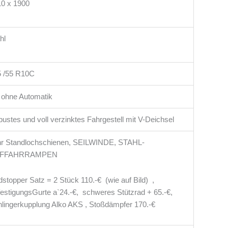
0 x 1900
hl
5 /55 R10C
 ohne Automatik
ustes und voll verzinktes Fahrgestell mit V-Deichsel
hr Standlochschienen, SEILWINDE, STAHL-
FFAHRRAMPEN
stopper Satz = 2 Stück 110.-€ (wie auf Bild) ,
estigungsGurte a`24.-€, schweres Stützrad + 65.-€,
lingerkupplung Alko AKS , Stoßdämpfer 170.-€