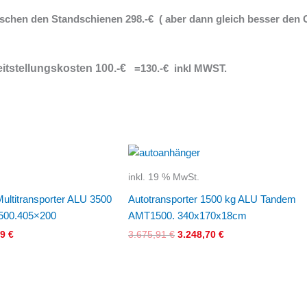
schen den Standschienen 298.-€ ( aber dann gleich besser de
eitstellungskosten 100.-€
=130.-€ inkl MWST.
nglicher
Aktueller
Ursprünglicher
Aktueller
Preis
Preis
Preis
ist:
war:
ist:
inkl. 19 % MwSt.
0 €
4.951,59 €.
3.675,91 €
3.248,70 €.
Multitransporter ALU 3500
Autotransporter 1500 kg ALU Tandem
500.405×200
AMT1500. 340x170x18cm
59
€
3.675,91
€
3.248,70
€