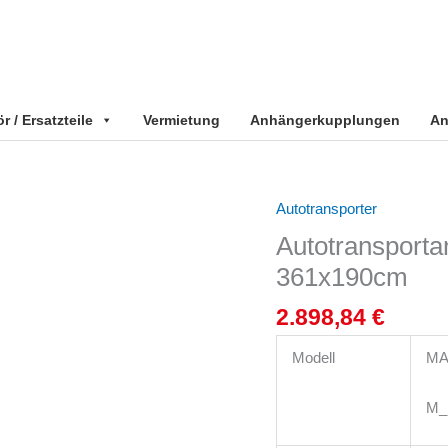
 / Ersatzteile
Vermietung
Anhängerkupplungen
An
Autotransporter
Autotransportanhänger
Hochlader
Autotransporta
1500
361x190cm
kg
kippbar
2.898,84
€
361x190cm
Menge
Modell
MA
M_