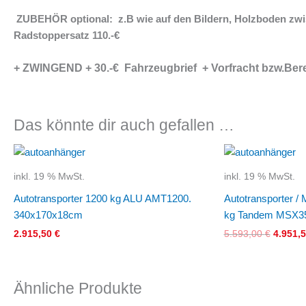
ZUBEHÖR optional: z.B wie auf den Bildern, Holzboden zwi
Radstoppersatz 110.-€
+ ZWINGEND + 30.-€ Fahrzeugbrief + Vorfracht bzw.Ber
Das könnte dir auch gefallen …
Ursprü
Preis
war:
inkl. 19 % MwSt.
inkl. 19 % MwSt.
5.593,0
Autotransporter 1200 kg ALU AMT1200.
Autotransporter / 
340x170x18cm
kg Tandem MSX3
2.915,50
€
5.593,00
€
4.951,
Ähnliche Produkte