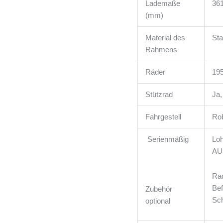
Lademaße
361
(mm)
Material des
Sta
Rahmens
Räder
19
Stützrad
Ja,
Fahrgestell
Rob
Serienmäßig
Lo
AU
Rad
Bef
Zubehör
Sch
optional