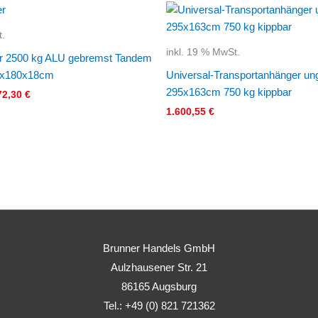
prünglicher
Aktueller
is
Preis
:
ist:
t.
62,70 €
3.772,30 €.
inkl. 19 % MwSt.
er 2500 kg ALU gebremst Tandem
0x180x18cm
Universal-Transportanhänger u
295x163cm 750 kg kippbar
72,30
€
1.600,55
€
Brunner Handels GmbH
Aulzhausener Str. 21
86165 Augsburg
Tel.: +49 (0) 821 721362