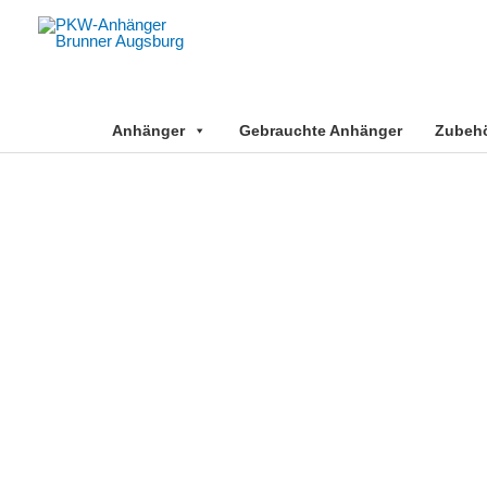
Zum
Inhalt
springen
Anhänger
Gebrauchte Anhänger
Zubehör