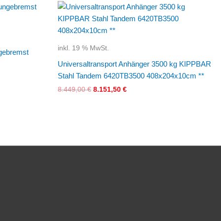
Ursprünglicher
Aktueller
Preis
Preis
war:
ist:
8.449,00 €
8.151,50 €.
inkl. 19 % MwSt.
ngebremst
Universaltransport Anhänger 3500 kg KIPPBAR
Stahl Tandem 6420TB3500 408x204x10cm **
8.449,00
€
8.151,50
€