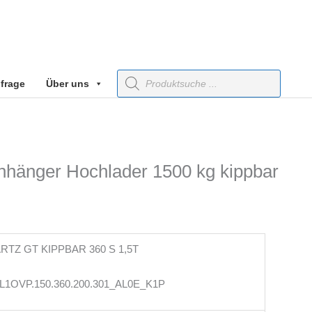
Products
frage
Über uns
search
nhänger Hochlader 1500 kg kippbar
RTZ GT KIPPBAR 360 S 1,5T
L1OVP.150.360.200.301_AL0E_K1P