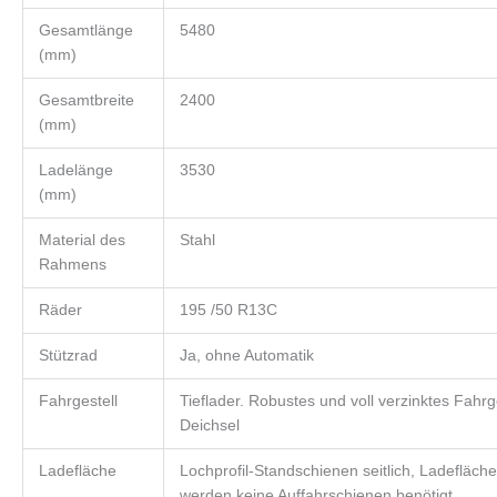
Gesamtlänge
5480
(mm)
Gesamtbreite
2400
(mm)
Ladelänge
3530
(mm)
Material des
Stahl
Rahmens
Räder
195 /50 R13C
Stützrad
Ja, ohne Automatik
Fahrgestell
Tieflader. Robustes und voll verzinktes Fahrge
Deichsel
Ladefläche
Lochprofil-Standschienen seitlich, Ladefläc
werden keine Auffahrschienen benötigt.