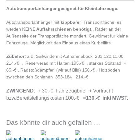
Autotransportanhänger geeignet für Kleinfahrzeuge.
Autotransportanhänger mit
kippbarer
Transportfläche, es
werden
KEINE Auffahrschienen benötigt..
Räder an der
Außenseite der Transportfläche montiert. Gewidmet für kleine
Fahrzeuge. Möglichkeit des Einbaus eines Kurbellifts.
Zubehör:
z.B. Seilwinde mit Aufnahmebock 233,120,11.00
214.-€ , Reserverad mit Halter 195.-€ , starkes Stützrad +
65.-€ , Radstoßdämpfer (wir auf Bild) 150.-€ , Holzboden
zwischen den Schienen 353-184 214.-€
ZWINGEND:
+ 30.-€ Fahrzeugbrief + Vorfracht
bzw.Bereitstellungskosten 100.-€
=130.-€ inkl MWST.
Das könnte dir auch gefallen …
Ursprünglicher
Aktueller
Ursprünglicher
Aktueller
Preis
Preis
Preis
Preis