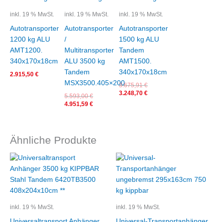
war:
ist:
war:
ist:
5.593,00 €
4.951,59 €.
3.675,91 €
3.248,70 €.
inkl. 19 % MwSt.
inkl. 19 % MwSt.
inkl. 19 % MwSt.
Autotransporter
Autotransporter
Autotransporter
1200 kg ALU
/
1500 kg ALU
AMT1200.
Multitransporter
Tandem
340x170x18cm
ALU 3500 kg
AMT1500.
Tandem
340x170x18cm
2.915,50
€
MSX3500.405×200
3.675,91
€
3.248,70
€
5.593,00
€
4.951,59
€
Ähnliche Produkte
Ursprünglicher
Aktueller
Preis
Preis
war:
ist:
8.449,00 €
8.151,50 €.
inkl. 19 % MwSt.
inkl. 19 % MwSt.
Universaltransport Anhänger
Universal-Transportanhänger