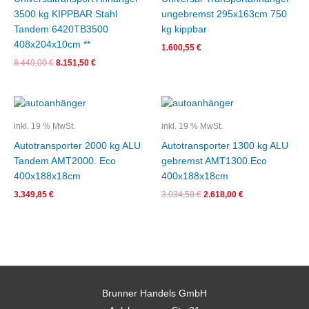
3500 kg KIPPBAR Stahl
ungebremst 295x163cm 750
Tandem 6420TB3500
kg kippbar
408x204x10cm **
1.600,55
€
8.449,00
€
8.151,50
€
Ursprünglicher
Aktueller
Preis
Preis
war:
ist:
inkl. 19 % MwSt.
inkl. 19 % MwSt.
3.034,50 €
2.618,00 €.
Autotransporter 2000 kg ALU
Autotransporter 1300 kg ALU
Tandem AMT2000. Eco
gebremst AMT1300.Eco
400x188x18cm
400x188x18cm
3.349,85
€
3.034,50
€
2.618,00
€
Brunner Handels GmbH