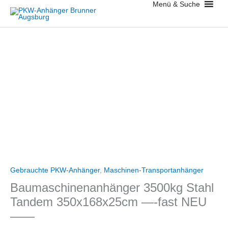
Menü & Suche
Zum
Inhalt
springen
Baumaschinenanhänger
3500kg
Stahl
Tandem
350x168x25cm
-
-
-
-
fast
Gebrauchte PKW-Anhänger
,
Maschinen-Transportanhänger
NEU-
-
Baumaschinenanhänger 3500kg Stahl
-
Tandem 350x168x25cm —-fast NEU
-
——
-