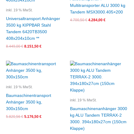
Multitransporter ALU 3000 kg
inkl. 19 % MwSt.
Tandem MSX3000.405×200
Universaltransport Anhänger
4.700,50
€
4.284,00
€
3500 kg KIPPBAR Stahl
Tandem 6420TB3500
408x204x10cm **
8.449,00
€
8.151,50
€
Ursprünglicher
Aktueller
Ursprünglicher
Aktueller
Preis
Preis
Preis
Preis
war:
ist:
war:
ist:
5.820,56 €
5.176,50 €.
7.043,61 €
5.831,00 €.
inkl. 19 % MwSt.
Baumaschinentransport
inkl. 19 % MwSt.
Anhänger 3500 kg,
300x150cm
Baumaschinenanhänger 3000
kg ALU Tandem TERRAX-2
5.820,56
€
5.176,50
€
3000. 394x180x27cm (150cm
Klappe)