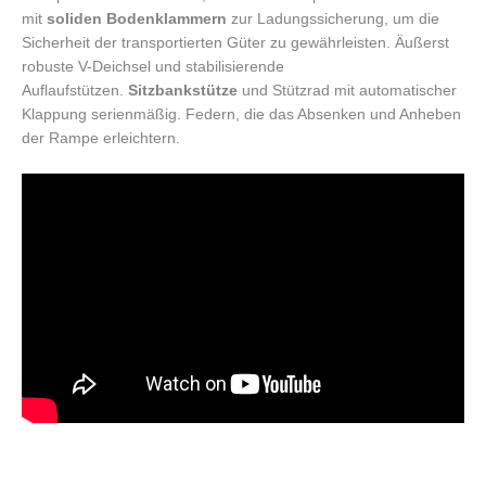
mit
soliden Bodenklammern
zur Ladungssicherung, um die
Sicherheit der transportierten Güter zu gewährleisten. Äußerst
robuste V-Deichsel und stabilisierende
Auflaufstützen.
Sitzbankstütze
und Stützrad mit automatischer
Klappung serienmäßig. Federn, die das Absenken und Anheben
der Rampe erleichtern.