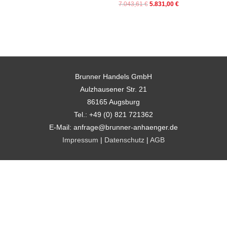
7.043,61
€
5.831,00
€
Brunner Handels GmbH
Aulzhausener Str. 21
86165 Augsburg
Tel.: +49 (0) 821 721362
E-Mail: anfrage@brunner-anhaenger.de
Impressum
|
Datenschutz
|
AGB