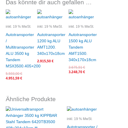
Das könnte dir auch gefallen …
Ursprünglicher
Aktueller
Ursprünglicher
Aktueller
Preis
Preis
Preis
Preis
war:
ist:
war:
ist:
5.593,00 €
4.951,59 €.
3.675,91 €
3.248,70 €.
inkl. 19 % MwSt.
inkl. 19 % MwSt.
inkl. 19 % MwSt.
Autotransporter
Autotransporter
Autotransporter
/
1200 kg ALU
1500 kg ALU
Multitransporter
AMT1200.
Tandem
ALU 3500 kg
340x170x18cm
AMT1500.
Tandem
340x170x18cm
2.915,50
€
MSX3500.405×200
3.675,91
€
3.248,70
€
5.593,00
€
4.951,59
€
Ähnliche Produkte
Ursprünglicher
Aktueller
Ursprünglicher
Aktueller
Preis
Preis
Preis
Preis
war:
ist:
war:
ist:
inkl. 19 % MwSt.
8.449,00 €
8.151,50 €.
4.700,50 €
4.284,00 €.
Autotransporter /