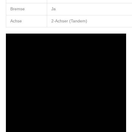
Bremse
Ja
Achse
2-Achser (Tandem)