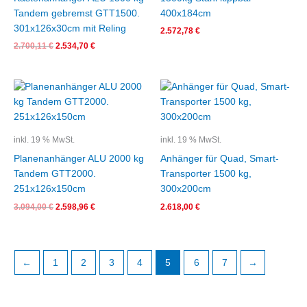
Tandem gebremst GTT1500.
400x184cm
301x126x30cm mit Reling
2.572,78
€
2.700,11
€
2.534,70
€
Ursprünglicher
Aktueller
Preis
Preis
war:
ist:
3.094,00 €
2.598,96 €.
inkl. 19 % MwSt.
inkl. 19 % MwSt.
Planenanhänger ALU 2000 kg
Anhänger für Quad, Smart-
Tandem GTT2000.
Transporter 1500 kg,
251x126x150cm
300x200cm
3.094,00
€
2.598,96
€
2.618,00
€
←
1
2
3
4
5
6
7
→