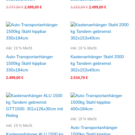
2.737,00
€
2.499,00
€
3.153,50
€
2.499,00
€
inkl. 19 % MwSt.
inkl. 19 % MwSt.
Auto-Transportanhänger
Kastenanhänger Stahl 2000
1500kg Stahl kippbar
kg Tandem gebremst
330x184cm
302x153x40cm
2.499,00
€
2.534,70
€
Ursprünglicher
Aktueller
Preis
Preis
war:
ist:
2.700,11 €
2.534,70 €.
inkl. 19 % MwSt.
inkl. 19 % MwSt.
Auto-Transportanhänger
Kastenanhänger ALU 1500 kg
1500kg Stahl kippbar