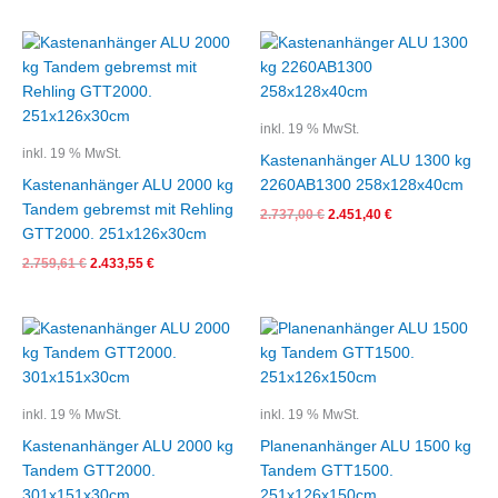
Ursprünglicher
Aktueller
Ursprünglicher
Aktueller
Preis
Preis
Preis
Preis
war:
ist:
war:
ist:
2.759,61 €
2.433,55 €.
2.737,00 €
2.451,40 €.
inkl. 19 % MwSt.
inkl. 19 % MwSt.
Kastenanhänger ALU 1300 kg
Kastenanhänger ALU 2000 kg
2260AB1300 258x128x40cm
Tandem gebremst mit Rehling
2.737,00
€
2.451,40
€
GTT2000. 251x126x30cm
2.759,61
€
2.433,55
€
Ursprünglicher
Aktueller
Ursprünglicher
Aktueller
Preis
Preis
Preis
Preis
war:
ist:
war:
ist:
2.737,00 €
2.499,00 €.
3.153,50 €
2.499,00 €.
inkl. 19 % MwSt.
inkl. 19 % MwSt.
Kastenanhänger ALU 2000 kg
Planenanhänger ALU 1500 kg
Tandem GTT2000.
Tandem GTT1500.
301x151x30cm
251x126x150cm