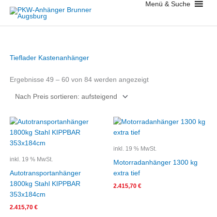
Menü & Suche
Zum
Inhalt
springen
Nach
Tieflader Kastenanhänger
Preis
sortiert:
aufsteigend
Ergebnisse 49 – 60 von 84 werden angezeigt
inkl. 19 % MwSt.
inkl. 19 % MwSt.
Motorradanhänger 1300 kg
Autotransportanhänger
extra tief
1800kg Stahl KIPPBAR
2.415,70
€
353x184cm
2.415,70
€