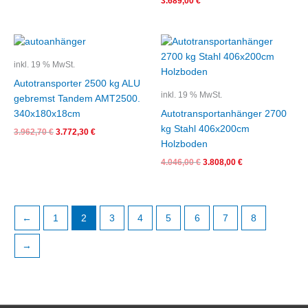
3.689,00
€
Ursprünglicher
Aktueller
Ursprünglicher
Aktueller
Preis
Preis
Preis
Preis
war:
ist:
war:
ist:
inkl. 19 % MwSt.
3.962,70 €
3.772,30 €.
4.046,00 €
3.808,00 €.
Autotransporter 2500 kg ALU
inkl. 19 % MwSt.
gebremst Tandem AMT2500.
340x180x18cm
Autotransportanhänger 2700
kg Stahl 406x200cm
3.962,70
€
3.772,30
€
Holzboden
4.046,00
€
3.808,00
€
←
1
2
3
4
5
6
7
8
→