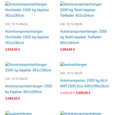
inkl. 19 % MwSt.
inkl. 19 % MwSt.
Autotransportanhänger
Autotransportanhänger 2000
Hochlader 1500 kg kippbar
kg Stahl kippbar Tieflader
361x190cm
402x184cm
3.034,50
€
3.094,00
€
Ursprünglicher
Aktueller
Preis
Preis
war:
ist:
inkl. 19 % MwSt.
3.439,10 €
3.099,95 €.
inkl. 19 % MwSt.
Autotransporter 1500 kg ALU
Autotransportanhänger 1500
AMT1500.Eco 400x188x18cm
kg kippbar 361x190cm
3.439,10
€
3.099,95
€
3.094,00
€
Ursprünglicher
Aktueller