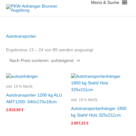
Menü & Suche
Zum
Inhalt
springen
Nach
Autotransporter
Preis
sortiert:
aufsteigend
Ergebnisse 13 – 24 von 85 werden angezeigt
inkl. 19 % MwSt.
Autotransporter 1200 kg ALU
inkl. 19 % MwSt.
AMT1200. 340x170x18cm
Autotransportanhänger 1800
2.915,50
€
kg Stahl/ Holz 325x211cm
2.957,15
€