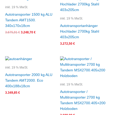
Preis
Preis
war:
ist:
inkl. 19 % MwSt.
3.675,91 €
3.248,70 €.
Autotransporter 1500 kg ALU
inkl. 19 % MwSt.
Tandem AMT1500.
340x170x18cm
Autotransportanhänger
Hochlader 2700kg Stahl
3.675,91
€
3.248,70
€
403x205cm
3.272,50
€
inkl. 19 % MwSt.
Autotransporter 2000 kg ALU
Tandem AMT2000. Eco
inkl. 19 % MwSt.
400x188x18cm
Autotransporter /
3.349,85
€
Multitransporter 2700 kg
Tandem MSX2700.405×200
Holzboden